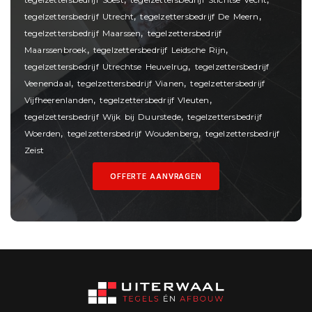
,
,
tegelzettersbedrijf Utrecht
tegelzettersbedrijf De Meern
,
tegelzettersbedrijf Maarssen
tegelzettersbedrijf
,
,
Maarssenbroek
tegelzettersbedrijf Leidsche Rijn
,
tegelzettersbedrijf Utrechtse Heuvelrug
tegelzettersbedrijf
,
,
Veenendaal
tegelzettersbedrijf Vianen
tegelzettersbedrijf
,
,
Vijfheerenlanden
tegelzettersbedrijf Vleuten
,
tegelzettersbedrijf Wijk bij Duurstede
tegelzettersbedrijf
,
,
Woerden
tegelzettersbedrijf Woudenberg
tegelzettersbedrijf
Zeist
OFFERTE AANVRAGEN