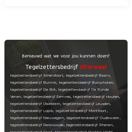
Benieuwd wat we voor jou kunnen doen?
Tegelzettersbedrijf
Uiterwaal
,
,
tegelzettersbedrijf Amersfoort
tegelzettersbedrijf Baarn
,
,
tegelzettersbedrijf Bunnik
tegelzettersbedrijf Bunschoten
,
tegelzettersbedrijf De Bilt
tegelzettersbedrijf De Ronde
,
,
,
Venen
tegelzettersbedrijf Eemnes
tegelzettersbedrijf Houten
,
,
tegelzettersbedrijf IJsselstein
tegelzettersbedrijf Leusden
,
,
tegelzettersbedrijf Lopik
tegelzettersbedrijf Montfoort
,
,
tegelzettersbedrijf Nieuwegein
tegelzettersbedrijf Oudewater
,
,
tegelzettersbedrijf Renswoude
tegelzettersbedrijf Rhenen
,
,
tegelzettersbedrijf Soest
tegelzettersbedrijf Stichtse Vecht