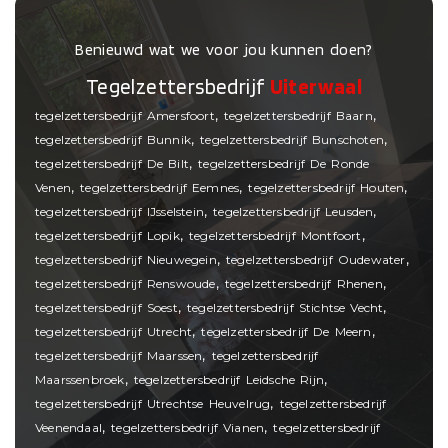
Benieuwd wat we voor jou kunnen doen?
Tegelzettersbedrijf
Uiterwaal
,
,
tegelzettersbedrijf Amersfoort
tegelzettersbedrijf Baarn
,
,
tegelzettersbedrijf Bunnik
tegelzettersbedrijf Bunschoten
,
tegelzettersbedrijf De Bilt
tegelzettersbedrijf De Ronde
,
,
,
Venen
tegelzettersbedrijf Eemnes
tegelzettersbedrijf Houten
,
,
tegelzettersbedrijf IJsselstein
tegelzettersbedrijf Leusden
,
,
tegelzettersbedrijf Lopik
tegelzettersbedrijf Montfoort
,
,
tegelzettersbedrijf Nieuwegein
tegelzettersbedrijf Oudewater
,
,
tegelzettersbedrijf Renswoude
tegelzettersbedrijf Rhenen
,
,
tegelzettersbedrijf Soest
tegelzettersbedrijf Stichtse Vecht
,
,
tegelzettersbedrijf Utrecht
tegelzettersbedrijf De Meern
,
tegelzettersbedrijf Maarssen
tegelzettersbedrijf
,
,
Maarssenbroek
tegelzettersbedrijf Leidsche Rijn
,
tegelzettersbedrijf Utrechtse Heuvelrug
tegelzettersbedrijf
,
,
Veenendaal
tegelzettersbedrijf Vianen
tegelzettersbedrijf