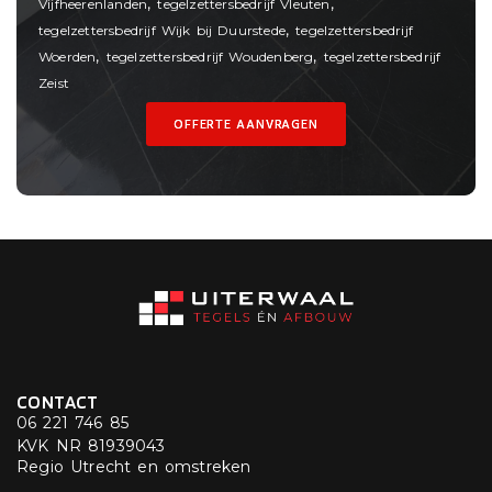
,
,
Vijfheerenlanden
tegelzettersbedrijf Vleuten
,
tegelzettersbedrijf Wijk bij Duurstede
tegelzettersbedrijf
,
,
Woerden
tegelzettersbedrijf Woudenberg
tegelzettersbedrijf
Zeist
OFFERTE AANVRAGEN
CONTACT
06 221 746 85
KVK NR 81939043
Regio Utrecht en omstreken