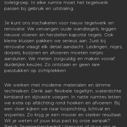
toiletgroep. In elke ruimte moet het tegelwerk
passen bij gebruik en uitstraling.
Je kunt ons inschakelen voor nieuw tegelwerk en
renovatie. We vervangen oude wandtegels, leggen
nieuwe vloeren en herstellen kapotte tegels. Ook
kleine klussen pakken we serieus aan. Juist bij
renovatie vraagt elk detail aandacht. Leidingen, nisjes,
dorpels, kozijnen en afvoeren moeten netjes
aansluiten. We meten zorgvuldig en maken vooraf
duidelijke keuzes. Zo ontstaan er geen rare
passtukken op zichtplekken.
We werken met moderne materialen en slimme
technieken. Denk aan flexibele tegellijm, waterdichte
kimband en slijtvaste voegen. In natte ruimtes letten
we extra op afdichting rond hoeken en afvoeren. Bij
een vloer kijken we naar looprichting, lichtval en
snijverlies. Zo krijg je een mooier en sterker resultaat.
Wil je weten of jouw klus past bij onze aanpak?
Bekijk
Tegelzettersbedrijf Uiterwaal
of stuur ons je