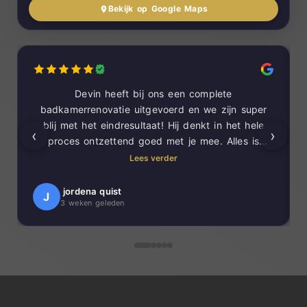
Bekijk op Google Maps
Devin heeft bij ons een complete
badkamerrenovatie uitgevoerd en we zijn super
blij met het eindresultaat! Hij denkt in het hele
‹
›
proces ontzettend goed met je mee. Alles is
prachtig in verstek gezaagd voor een super
Lees verder
strakke afwerking. Ook laat hij nog eens alles
netjes achter.
jordena quist
J
3 weken geleden
Een absolute aanrader!