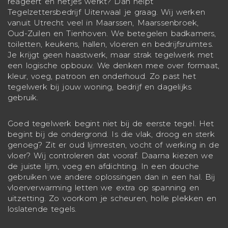
reageert en netjes werkt? Dan helpt
Tegelzettersbedrijf Uiterwaal je graag. Wij werken
vanuit Utrecht veel in Maarssen, Maarssenbroek,
Oud-Zuilen en Tienhoven. We betegelen badkamers,
toiletten, keukens, hallen, vloeren en bedrijfsruimtes.
Je krijgt geen haastwerk, maar strak tegelwerk met
een logische opbouw. We denken mee over formaat,
kleur, voeg, patroon en onderhoud. Zo past het
tegelwerk bij jouw woning, bedrijf en dagelijks
gebruik.
Goed tegelwerk begint niet bij de eerste tegel. Het
begint bij de ondergrond. Is die vlak, droog en sterk
genoeg? Zit er oud lijmresten, vocht of werking in de
vloer? Wij controleren dat vooraf. Daarna kiezen we
de juiste lijm, voeg en afdichting. In een douche
gebruiken we andere oplossingen dan in een hal. Bij
vloerverwarming letten we extra op spanning en
uitzetting. Zo voorkom je scheuren, holle plekken en
loslatende tegels.