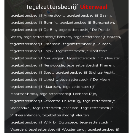
Tegelzettersbedrijf
Uiterwaal
,
,
tegelzettersbedrijf Amersfoort
tegelzettersbedrijf Baarn
,
,
tegelzettersbedrijf Bunnik
tegelzettersbedrijf Bunschoten
,
tegelzettersbedrijf De Bilt
tegelzettersbedrijf De Ronde
,
,
,
Venen
tegelzettersbedrijf Eemnes
tegelzettersbedrijf Houten
,
,
tegelzettersbedrijf IJsselstein
tegelzettersbedrijf Leusden
,
,
tegelzettersbedrijf Lopik
tegelzettersbedrijf Montfoort
,
,
tegelzettersbedrijf Nieuwegein
tegelzettersbedrijf Oudewater
,
,
tegelzettersbedrijf Renswoude
tegelzettersbedrijf Rhenen
,
,
tegelzettersbedrijf Soest
tegelzettersbedrijf Stichtse Vecht
,
,
tegelzettersbedrijf Utrecht
tegelzettersbedrijf De Meern
,
tegelzettersbedrijf Maarssen
tegelzettersbedrijf
,
,
Maarssenbroek
tegelzettersbedrijf Leidsche Rijn
,
tegelzettersbedrijf Utrechtse Heuvelrug
tegelzettersbedrijf
,
,
Veenendaal
tegelzettersbedrijf Vianen
tegelzettersbedrijf
,
,
Vijfheerenlanden
tegelzettersbedrijf Vleuten
,
tegelzettersbedrijf Wijk bij Duurstede
tegelzettersbedrijf
,
,
Woerden
tegelzettersbedrijf Woudenberg
tegelzettersbedrijf