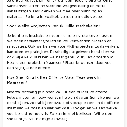
Je ontvangt vaak binnen 24 uur een heldere offerte. Onze
vakmensen letten op vlakheid, voegverdeling en nette
aansluitingen. Ook denken we mee over planning en
materiaal. Zo krijg je kwaliteit zonder onnodig gedoe.
Voor Welke Projecten Kan Ik Jullie Inschakelen?
Je kunt ons inschakelen voor kleine en grote tegelklussen.
We doen badkamers, toiletten, keukenwanden, vloeren en
renovaties. Ook werken we voor MKB-projecten, zoals winkels,
kantoren en praktijken. Beschadigd tegelwerk herstellen we
ook. Bij elke klus kijken we naar gebruik, stijl en onderhoud.
Heb je een project in Maarssen? Stuur je wensen door voor
een vrijblijvende offerte.
Hoe Snel Krijg Ik Een Offerte Voor Tegelwerk In
Maarssen?
Meestal ontvang je binnen 24 uur een duidelijke offerte.
Foto’s, maten en jouw wensen helpen daarbij. Soms komen we
eerst kijken, vooral bij renovatie of vochtplekken. In de offerte
staat wat we doen en wat het kost. Ook geven we aan welke
voorbereiding nodig is. Zo kun je snel beslissen. Wil je een
snelle prijs? Stuur ons je aanvraag.