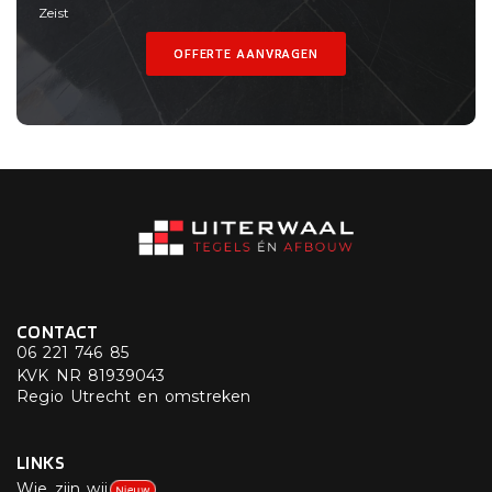
Zeist
OFFERTE AANVRAGEN
CONTACT
06 221 746 85
KVK NR 81939043
Regio Utrecht en omstreken
LINKS
Wie zijn wij
Nieuw