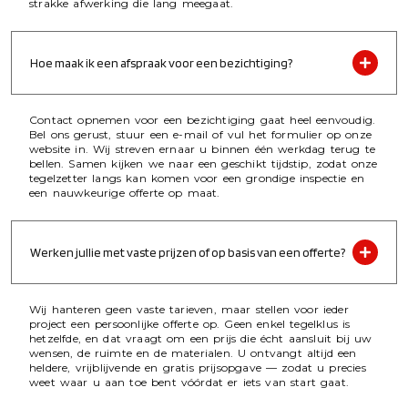
strakke afwerking die lang meegaat.
Hoe maak ik een afspraak voor een bezichtiging?
Contact opnemen voor een bezichtiging gaat heel eenvoudig.
Bel ons gerust, stuur een e-mail of vul het formulier op onze
website in. Wij streven ernaar u binnen één werkdag terug te
bellen. Samen kijken we naar een geschikt tijdstip, zodat onze
tegelzetter langs kan komen voor een grondige inspectie en
een nauwkeurige offerte op maat.
Werken jullie met vaste prijzen of op basis van een offerte?
Wij hanteren geen vaste tarieven, maar stellen voor ieder
project een persoonlijke offerte op. Geen enkel tegelklus is
hetzelfde, en dat vraagt om een prijs die écht aansluit bij uw
wensen, de ruimte en de materialen. U ontvangt altijd een
heldere, vrijblijvende en gratis prijsopgave — zodat u precies
weet waar u aan toe bent vóórdat er iets van start gaat.