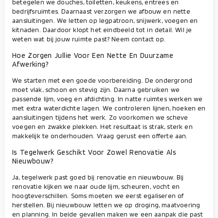
betegelen we douches, toiletten, keukens, entrees en
bedrijfsruimtes. Daarnaast verzorgen we afbouw en nette
aansluitingen. We letten op legpatroon, snijwerk, voegen en
kitnaden. Daardoor klopt het eindbeeld tot in detail. Wil je
weten wat bij jouw ruimte past? Neem contact op.
Hoe Zorgen Jullie Voor Een Nette En Duurzame
Afwerking?
We starten met een goede voorbereiding. De ondergrond
moet vlak, schoon en stevig zijn. Daarna gebruiken we
passende lijm, voeg en afdichting. In natte ruimtes werken we
met extra waterdichte lagen. We controleren lijnen, hoeken en
aansluitingen tijdens het werk. Zo voorkomen we scheve
voegen en zwakke plekken. Het resultaat is strak, sterk en
makkelijk te onderhouden. Vraag gerust een offerte aan.
Is Tegelwerk Geschikt Voor Zowel Renovatie Als
Nieuwbouw?
Ja, tegelwerk past goed bij renovatie en nieuwbouw. Bij
renovatie kijken we naar oude lijm, scheuren, vocht en
hoogteverschillen. Soms moeten we eerst egaliseren of
herstellen. Bij nieuwbouw letten we op droging, maatvoering
en planning. In beide gevallen maken we een aanpak die past