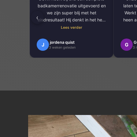
badkamerrenovatie uitgevoerd en
laten 
we zijn super blij met het
Werkt 
‹
eindresultaat! Hij denkt in het hele
heen al
proces ontzettend goed met je
en mak
Lees verder
mee. Alles is prachtig in verstek
gezaagd voor een super strakke
En daar
jordena quist
G
J
G
3 weken geleden
3 
afwerking. Ook laat hij nog eens
vakwer
alles netjes achter.
dat we
B
Een absolute aanrader!
Zee