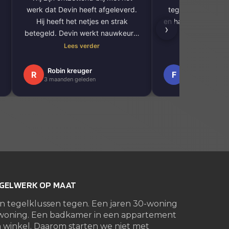
werk dat Devin heeft afgeleverd.
tegelwerk. Goede
Hij heeft het netjes en strak
en hartstikke snel v
›
betegeld. Devin werkt nauwkeurig
veel da
, denkt mee en levert echt
Lees verder
Lees ve
vakwerk af. Wij raden hem zeker
aan voor iedereen die opzoek is
Robin kreuger
Frank Gortem
R
F
3 maanden geleden
1 maanden gel
naar een goede en betrouwbare
tegelzetter!
EGELWERK OP MAAT
en tegelklussen tegen. Een jaren 30-woning
woning. Een badkamer in een appartement
 winkel. Daarom starten we niet met