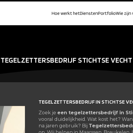
Hoe werkt het
Diensten
Portfolio
Wie zijn 
TEGELZETTERSBEDRIJF STICHTSE VECHT
TEGELZETTERSBEDRIJF IN STICHTSE V
Zoek je
een tegelzettersbedrijf in St
vooral duidelijkheid. Wat kost het? Wan
na jaren gebruik? Bij
Tegelzettersbedr
op. Wij helpen in Maarssen, Breukelen