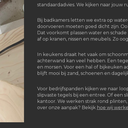
standaardadvies. We kijken naar jouw r
Bij badkamers letten we extra op wate
doorvoeren moeten goed dicht zijn. Ook
Dat voorkomt plassen water en schade 
af op kranen, nissen en meubels. Zo oo
In keukens draait het vaak om schoonm
achterwand kan veel hebben. Een tegel
en morsen. Voor een hal of bijkeuken ad
blijft mooi bij zand, schoenen en dagelij
Voor bedrijfspanden kijken we naar loop
slipvaste tegels bij een entree. Of een sli
kantoor. We werken strak rond plinten
over onze aanpak? Bekijk
hoe wij werk