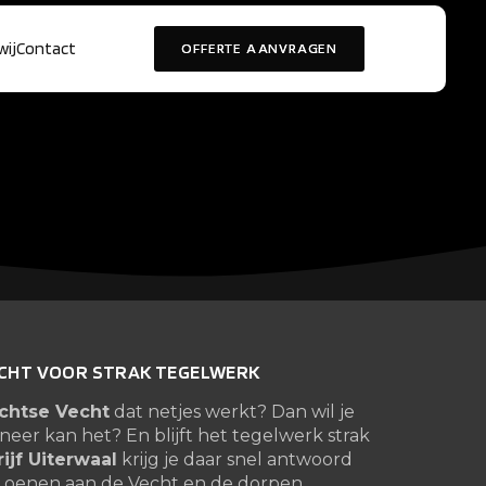
wij
Contact
OFFERTE AANVRAGEN
ECHT VOOR STRAK TEGELWERK
ichtse Vecht
dat netjes werkt? Dan wil je
neer kan het? En blijft het tegelwerk strak
ijf Uiterwaal
krijg je daar snel antwoord
, Loenen aan de Vecht en de dorpen