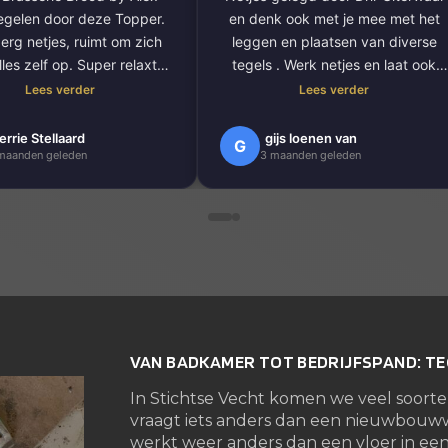
tegelen door deze Topper.
en denk ook met je mee met het
erg netjes, ruimt om zich
leggen en plaatsen van diverse
les zelf op. Super relaxte
tegels . Werk netjes en laat ook
kelijk communicatie. Daar
alles netjes achter . Zeker een
Lees verder
Lees verder
houden we van.
aanrader want zo zijn er niet veel
bij dan ook nog super mooi
meer .
errie Stellaard
gijs loenen van
G
maanden geleden
3 maanden geleden
k geleverd. Zelfs zo mooi
Dus mijn advies zoek je een tegel
 besloten hebben de hele
zetter dan is Dhr Uiterwaal de man
rasserie te tegelen.
die je zoekt.
r tevreden klanten
Een dikke tien van ons
Diana en Gijs van Loenen
VAN BADKAMER TOT BEDRIJFSPAND: T
In Stichtse Vecht komen we veel soort
vraagt iets anders dan een nieuwbouw
werkt weer anders dan een vloer in een