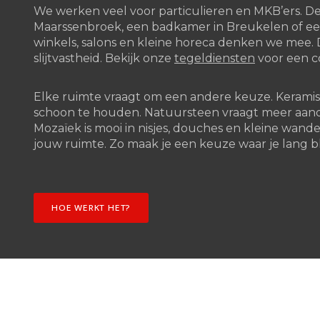
We werken veel voor particulieren en MKB’ers. Den
Maarssenbroek, een badkamer in Breukelen of een
winkels, salons en kleine horeca denken we mee. D
slijtvastheid. Bekijk onze
tegeldiensten
voor een c
Elke ruimte vraagt om een andere keuze. Keramisc
schoon te houden. Natuursteen vraagt meer aand
Mozaïek is mooi in nisjes, douches en kleine wanden
jouw ruimte. Zo maak je een keuze waar je lang bl
HOE WERKT HET?