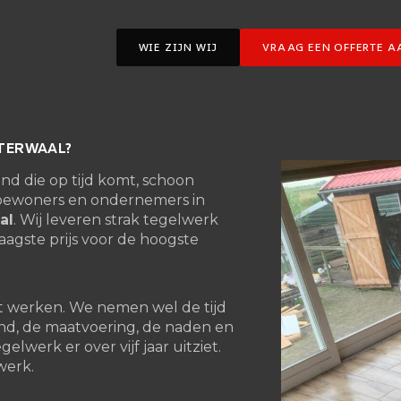
WIE ZIJN WIJ
VRAAG EEN OFFERTE A
ITERWAAL?
and die op tijd komt, schoon
 bewoners en ondernemers in
al
. Wij leveren strak tegelwerk
laagste prijs voor de hoogste
iënt werken. We nemen wel de tijd
nd, de maatvoering, de naden en
lwerk er over vijf jaar uitziet.
werk.