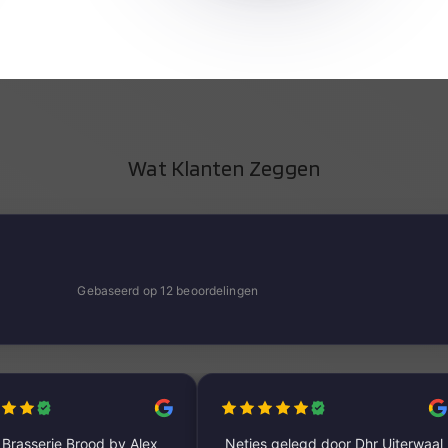
Wat Klanten Zeggen
Gebaseerd op 12 beoordelingen
Brasserie Brood by Alex
Netjes gelegd door Dhr Uiterwaal