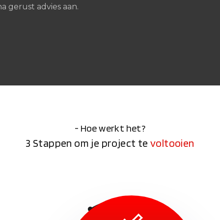
a gerust advies aan.
- Hoe werkt het?
3 Stappen om je project te
voltooien