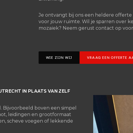
Je ontvangt bij ons een heldere offerte 
voor jouw ruimte. Wil je sparren over k
mozaïek? Neem gerust contact op voor pr
WIE ZIJN WIJ
VRAAG EEN OFFERTE A
UTRECHT IN PLAATS VAN ZELF
d. Bijvoorbeeld boven een simpel
hot, leidingen en grootformaat
ekken, scheve voegen of lekkende