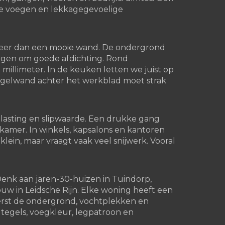
hte voegen en lekkagegevoelige
meer dan een mooie wand. De ondergrond
vragen om goede afdichting. Rond
 millimeter. In de keuken letten we juist op
egelwand achter het werkblad moet strak
elasting en slipwaarde. Een drukke gang
pkamer. In winkels, kapsalons en kantoren
t klein, maar vraagt vaak veel snijwerk. Vooral
enk aan jaren-30-huizen in Tuindorp,
 in Leidsche Rijn. Elke woning heeft een
eerst de ondergrond, vochtplekken en
tegels, voegkleur, legpatroon en