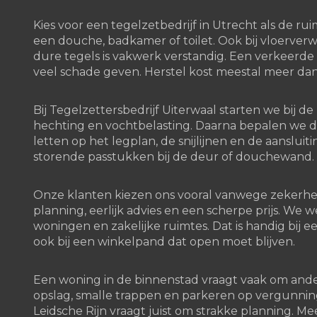
Kies voor een tegelzetbedrijf in Utrecht als de r
een douche, badkamer of toilet. Ook bij vloerv
dure tegels is vakwerk verstandig. Een verkeerde 
veel schade geven. Herstel kost meestal meer dan
Bij Tegelzettersbedrijf Uiterwaal starten we bij de
hechting en vochtbelasting. Daarna bepalen we de 
letten op het legplan, de snijlijnen en de aanslui
storende passtukken bij de deur of douchewand.
Onze klanten kiezen ons vooral vanwege zekerheid.
planning, eerlijk advies en een scherpe prijs. We
woningen en zakelijke ruimtes. Dat is handig bi
ook bij een winkelpand dat open moet blijven.
Een woning in de binnenstad vraagt vaak om and
opslag, smalle trappen en parkeren op vergunni
Leidsche Rijn vraagt juist om strakke planning. 