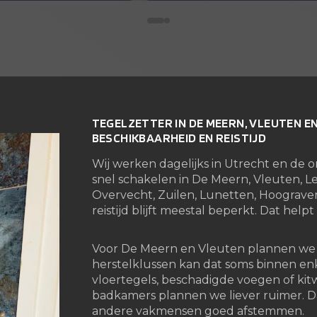
rasserie te tegelen.
die je zoekt.
r tevreden klanten
Een dikke tien van ons
Diana en Gijs van Loenen
TEGELZETTER IN DE MEERN, VLEUTEN E
BESCHIKBAARHEID EN REISTIJD
Wij werken dagelijks in Utrecht en de
snel schakelen in De Meern, Vleuten, Le
Overvecht, Zuilen, Lunetten, Hoograv
reistijd blijft meestal beperkt. Dat hel
Voor De Meern en Vleuten plannen we va
herstelklussen kan dat soms binnen e
vloertegels, beschadigde voegen of ki
badkamers plannen we liever ruimer. D
andere vakmensen goed afstemmen.