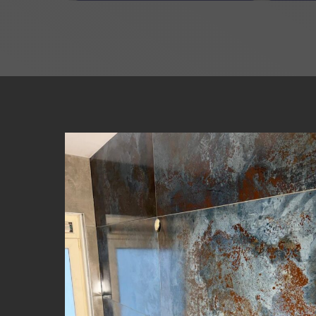
B
Een absolute aanrader!
Zee