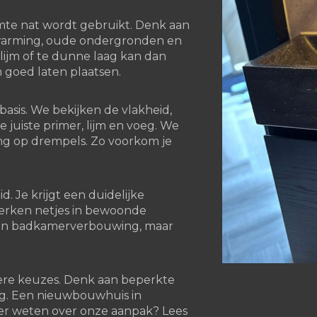
uimte nat wordt gebruikt. Denk aan
erwarming, oude ondergronden en
lijm of te dunne laag kan dan
 goed laten plaatsen.
 basis. We bekijken de vlakheid,
juiste primer, lijm en voeg. We
ting op drempels. Zo voorkom je
 Je krijgt een duidelijke
 werken netjes in bewoonde
j een badkamerverbouwing, maar
ere keuzes. Denk aan beperkte
ng. Een nieuwbouwhuis in
Meer weten over onze aanpak? Lees