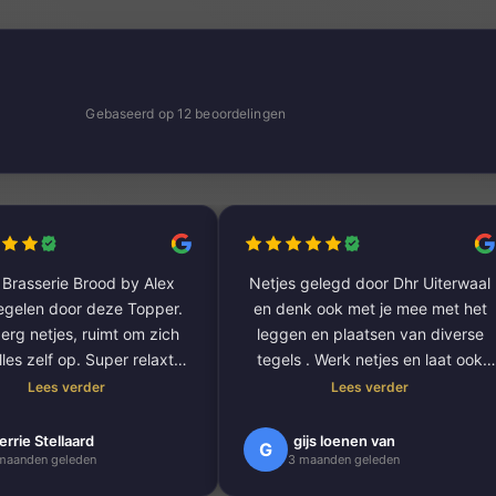
Gebaseerd op 12 beoordelingen
Brasserie Brood by Alex
Netjes gelegd door Dhr Uiterwaal
tegelen door deze Topper.
en denk ook met je mee met het
erg netjes, ruimt om zich
leggen en plaatsen van diverse
les zelf op. Super relaxte
tegels . Werk netjes en laat ook
kelijk communicatie. Daar
alles netjes achter . Zeker een
Lees verder
Lees verder
houden we van.
aanrader want zo zijn er niet veel
bij dan ook nog super mooi
meer .
errie Stellaard
gijs loenen van
G
maanden geleden
3 maanden geleden
k geleverd. Zelfs zo mooi
Dus mijn advies zoek je een tegel
 besloten hebben de hele
zetter dan is Dhr Uiterwaal de man