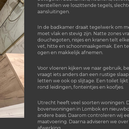
herstellen we loszittende tegels, slec
aansluitingen.
In de badkamer draait tegelwerk om 
moet vlak en stevig zijn. Natte zones 
douchegoten, nisjes en kranen telt elke
vet, hitte en schoonmaakgemak. Een t
ogen en makkelijk afnemen.
Voor vloeren kijken we naar gebruik, b
vraagt iets anders dan een rustige slaa
letten we ook op slijtage. Een toilet lijk
rond leidingen, fonteintjes en koofjes.
Utrecht heeft veel soorten woningen. D
bovenwoningen in Lombok en nieuwbouw
andere basis. Daarom controleren wij 
maatvoering. Daarna adviseren we over 
afwerking.