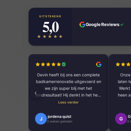
UITSTEKEND
5,0
Google Reviews
✓
★★★★★
Devin heeft bij ons een complete
Onze 
badkamerrenovatie uitgevoerd en
laten 
we zijn super blij met het
Werkt 
‹
eindresultaat! Hij denkt in het hele
heen al
proces ontzettend goed met je
en mak
Lees verder
mee. Alles is prachtig in verstek
gezaagd voor een super strakke
En daar
jordena quist
G
J
G
3 weken geleden
3 
afwerking. Ook laat hij nog eens
vakwer
alles netjes achter.
dat we