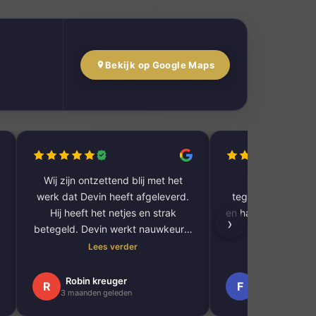
Bekijk op Google Maps
Wij zijn ontzettend blij met het
Superblij met 
werk dat Devin heeft afgeleverd.
tegelwerk. Goede
Hij heeft het netjes en strak
en hartstikke snel v
›
betegeld. Devin werkt nauwkeurig
veel da
, denkt mee en levert echt
Lees verder
Lees ve
vakwerk af. Wij raden hem zeker
aan voor iedereen die opzoek is
Robin kreuger
Frank Gortem
R
F
3 maanden geleden
1 maanden gel
naar een goede en betrouwbare
tegelzetter!