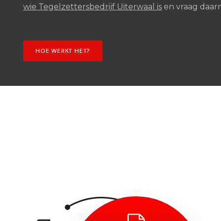
wie Tegelzettersbedrijf Uiterwaal is
en vraag daarn
HOE WERKT HET?