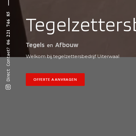
Direct Contact? 𝟎𝟔 𝟐𝟐𝟏 𝟕𝟒𝟔 𝟖𝟓
Tegelzetters
Tegels
Afbouw
en
Welkom bij tegelzettersbedrijf Uiterwaal
OFFERTE AANVRAGEN