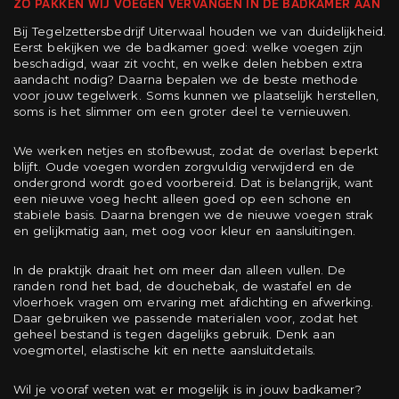
ZO PAKKEN WIJ VOEGEN VERVANGEN IN DE BADKAMER AAN
Bij Tegelzettersbedrijf Uiterwaal houden we van duidelijkheid.
Eerst bekijken we de badkamer goed: welke voegen zijn
beschadigd, waar zit vocht, en welke delen hebben extra
aandacht nodig? Daarna bepalen we de beste methode
voor jouw tegelwerk. Soms kunnen we plaatselijk herstellen,
soms is het slimmer om een groter deel te vernieuwen.
We werken netjes en stofbewust, zodat de overlast beperkt
blijft. Oude voegen worden zorgvuldig verwijderd en de
ondergrond wordt goed voorbereid. Dat is belangrijk, want
een nieuwe voeg hecht alleen goed op een schone en
stabiele basis. Daarna brengen we de nieuwe voegen strak
en gelijkmatig aan, met oog voor kleur en aansluitingen.
In de praktijk draait het om meer dan alleen vullen. De
randen rond het bad, de douchebak, de wastafel en de
vloerhoek vragen om ervaring met afdichting en afwerking.
Daar gebruiken we passende materialen voor, zodat het
geheel bestand is tegen dagelijks gebruik. Denk aan
voegmortel, elastische kit en nette aansluitdetails.
Wil je vooraf weten wat er mogelijk is in jouw badkamer?