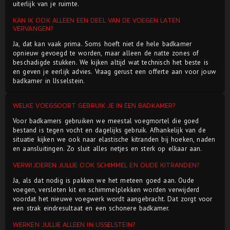
uiterlijk van je ruimte.
KAN IK OOK ALLEEN EEN DEEL VAN DE VOEGEN LATEN
VERVANGEN?
Ja, dat kan vaak prima. Soms hoeft niet de hele badkamer
opnieuw gevoegd te worden, maar alleen de natte zones of
beschadigde stukken. We kijken altijd wat technisch het beste is
en geven je eerlijk advies. Vraag gerust een offerte aan voor jouw
badkamer in IJsselstein.
WELKE VOEGSOORT GEBRUIK JE IN EEN BADKAMER?
Voor badkamers gebruiken we meestal voegmortel die goed
bestand is tegen vocht en dagelijks gebruik. Afhankelijk van de
situatie kijken we ook naar elastische kitranden bij hoeken, naden
en aansluitingen. Zo sluit alles netjes en sterk op elkaar aan.
VERWIJDEREN JULLIE OOK SCHIMMEL EN OUDE KITRANDEN?
Ja, als dat nodig is pakken we het meteen goed aan. Oude
voegen, versleten kit en schimmelplekken worden verwijderd
voordat het nieuwe voegwerk wordt aangebracht. Dat zorgt voor
een strak eindresultaat en een schonere badkamer.
WERKEN JULLIE ALLEEN IN IJSSELSTEIN?