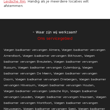
Leidsche Rijn
. Handig als je meerdere locaties wilt
afstemmen.
- Waar zijn wij werkzaam?
Ons servicegebied
,
Voegen badkamer vervangen Almere
Voegen badkamer vervangen
,
,
Amersfoort
Voegen badkamer vervangen Bilthoven
Voegen
,
badkamer vervangen Breukelen
Voegen badkamer vervangen
,
,
Bussum
Voegen badkamer vervangen Culemborg
Voegen
,
badkamer vervangen De Meern
Voegen badkamer vervangen
,
,
Doorn
Voegen badkamer vervangen Driebergen
Voegen badkamer
,
,
vervangen Hilversum
Voegen badkamer vervangen Houten
,
Voegen badkamer vervangen Leidsche Rijn
Voegen badkamer
,
,
vervangen Leusden
Voegen badkamer vervangen Maarssen
Voegen
,
badkamer vervangen Montfoort
Voegen badkamer vervangen
,
,
Nieuwegein
Voegen badkamer vervangen Soest
Voegen badkamer