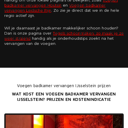
handig om onze lokale pagina’s te bekijken, zoals
Voegen
badkamer vervangen Houten
en
Voegen badkamer
vervangen Leidsche Rijn
. Zo zie je direct dat we in de hele
regio actief zijn.
Wil je daarnaast je badkamer makkelijker schoon houden?
Dan is onze pagina over
Tegels schoonmaken: zo maak je ze
weer stralend
handig als je onderhoudstips zoekt na het
vervangen van de voegen.
Voegen badkamer vervangen IJsselstein prijzen
WAT KOST EEN VOEGEN BADKAMER VERVANGEN
IJSSELSTEIN? PRIJZEN EN KOSTENINDICATIE