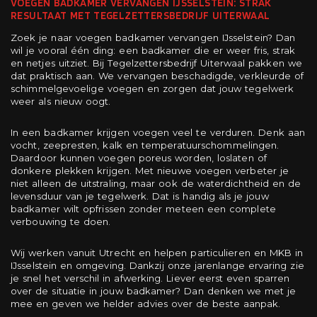
VOEGEN BADKAMER VERVANGEN IJSSELSTEIN: STRAK
RESULTAAT MET TEGELZETTERSBEDRIJF UITERWAAL
Zoek je naar voegen badkamer vervangen IJsselstein? Dan
wil je vooral één ding: een badkamer die er weer fris, strak
en netjes uitziet. Bij Tegelzettersbedrijf Uiterwaal pakken we
dat praktisch aan. We vervangen beschadigde, verkleurde of
schimmelgevoelige voegen en zorgen dat jouw tegelwerk
weer als nieuw oogt.
In een badkamer krijgen voegen veel te verduren. Denk aan
vocht, zeepresten, kalk en temperatuurschommelingen.
Daardoor kunnen voegen poreus worden, loslaten of
donkere plekken krijgen. Met nieuwe voegen verbeter je
niet alleen de uitstraling, maar ook de waterdichtheid en de
levensduur van je tegelwerk. Dat is handig als je jouw
badkamer wilt opfrissen zonder meteen een complete
verbouwing te doen.
Wij werken vanuit Utrecht en helpen particulieren en MKB in
IJsselstein en omgeving. Dankzij onze jarenlange ervaring zie
je snel het verschil in afwerking. Liever eerst even sparren
over de situatie in jouw badkamer? Dan denken we met je
mee en geven we helder advies over de beste aanpak.