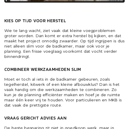
HOE HOUD JE HET WERK BETAALBAAR ZONDER
IN TE LEVEREN OP KWALITEIT?
KIES OP TIJD VOOR HERSTEL
Wie te lang wacht, ziet vaak dat kleine voegproblemen
groter worden. Dan komt er extra herstel bij kijken, en dat
maakt het project onnodig zwaarder. Op tijd ingrijpen is dus
niet alleen slim voor de badkamer, maar ook voor je
planning. Een frisse voeglaag voorkomt dat vocht verder
binnendringt.
COMBINEER WERKZAAMHEDEN SLIM
Moet er toch al iets in de badkamer gebeuren, zoals
tegelherstel, kitwerk of een kleine afbouwklus? Dan is het
vaak handig om die werkzaamheden te combineren. Zo
kun je de planning efficiënter maken en hoef je de ruimte
maar één keer vrij te houden. Voor particulieren en MKB is
dat vaak de prettigste route.
VRAAG GERICHT ADVIES AAN
De beste besparing zit niet in goedkoop werk, maar in