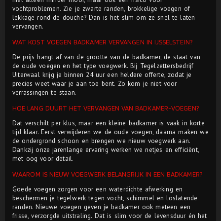
vochtproblemen. Zie je zwarte randen, brokkelige voegen of
lekkage rond de douche? Dan is het slim om ze snel te laten
vervangen.
WAT KOST VOEGEN BADKAMER VERVANGEN IN IJSSELSTEIN?
De prijs hangt af van de grootte van de badkamer, de staat van
de oude voegen en het type voegwerk. Bij Tegelzettersbedrijf
Uiterwaal krijg je binnen 24 uur een heldere offerte, zodat je
precies weet waar je aan toe bent. Zo kom je niet voor
verrassingen te staan.
HOE LANG DUURT HET VERVANGEN VAN BADKAMER-VOEGEN?
Dat verschilt per klus, maar een kleine badkamer is vaak in korte
tijd klaar. Eerst verwijderen we de oude voegen, daarna maken we
de ondergrond schoon en brengen we nieuw voegwerk aan.
Dankzij onze jarenlange ervaring werken we netjes en efficiënt,
met oog voor detail.
WAAROM IS NIEUW VOEGWERK BELANGRIJK IN EEN BADKAMER?
Goede voegen zorgen voor een waterdichte afwerking en
beschermen je tegelwerk tegen vocht, schimmel en loslatende
randen. Nieuwe voegen geven je badkamer ook meteen een
frisse, verzorgde uitstraling. Dat is slim voor de levensduur én het