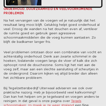
ONDERHOUD, DUURZAAMHEID EN VEELVOORKOMENDE
PROBLEMEN
Na het vervangen van de voegen wil je natuurlijk dat het
resultaat lang mooi blijft. Gelukkig helpt goed onderhoud al
veel. Droog de wanden na het douchen even af, ventileer
de ruimte goed en gebruik geen agressieve
schoonmaakmiddelen die de voeg kunnen aantasten. Zo
blijft de badkamer langer fris.
Veel problemen ontstaan door een combinatie van vocht en
achterstallig onderhoud. Denk aan zwarte schimmel in de
hoeken, loslatende voegen langs de vloer of kalk die zich
ophoopt rond de douchezone. Soms ligt het niet aan de
voeg zelf, maar aan een slechte aansluiting of scheurtjes in
de ondergrond. Daarom kijken wij altijd breder dan alleen
het zichtbare probleem.
Bij Tegelzettersbedrijf Uiterwaal adviseren we ook over
praktische nazorg. Heb je bijvoorbeeld veel kalkvorming?
Dan kan het helpen om je tegelwand en voegen anders te
reinigen. In dat geval is onze pagina over
Tegels
schoonmaken: zo maak je ze weer stralend
een fijne