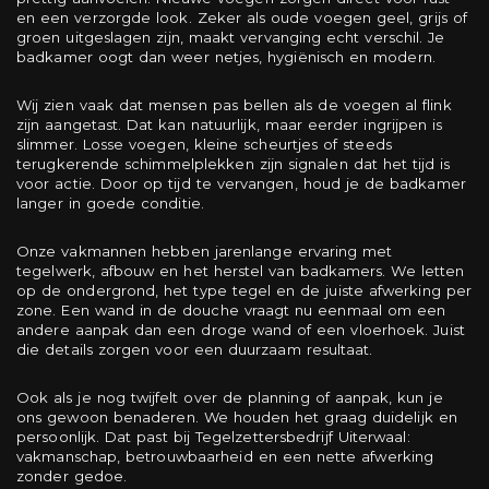
en een verzorgde look. Zeker als oude voegen geel, grijs of
groen uitgeslagen zijn, maakt vervanging echt verschil. Je
badkamer oogt dan weer netjes, hygiënisch en modern.
Wij zien vaak dat mensen pas bellen als de voegen al flink
zijn aangetast. Dat kan natuurlijk, maar eerder ingrijpen is
slimmer. Losse voegen, kleine scheurtjes of steeds
terugkerende schimmelplekken zijn signalen dat het tijd is
voor actie. Door op tijd te vervangen, houd je de badkamer
langer in goede conditie.
Onze vakmannen hebben jarenlange ervaring met
tegelwerk, afbouw en het herstel van badkamers. We letten
op de ondergrond, het type tegel en de juiste afwerking per
zone. Een wand in de douche vraagt nu eenmaal om een
andere aanpak dan een droge wand of een vloerhoek. Juist
die details zorgen voor een duurzaam resultaat.
Ook als je nog twijfelt over de planning of aanpak, kun je
ons gewoon benaderen. We houden het graag duidelijk en
persoonlijk. Dat past bij Tegelzettersbedrijf Uiterwaal:
vakmanschap, betrouwbaarheid en een nette afwerking
zonder gedoe.