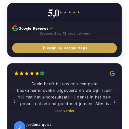
5,0
★★★★★
Google Reviews
✓
Gebaseerd op 12 beoordelingen
Bekijk op Google Maps
Devin heeft bij ons een complete
badkamerrenovatie uitgevoerd en we zijn super
blij met het eindresultaat! Hij denkt in het hele
‹
›
proces ontzettend goed met je mee. Alles is
prachtig in verstek gezaagd voor een super
Lees verder
strakke afwerking. Ook laat hij nog eens alles
netjes achter.
jordena quist
J