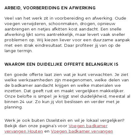
ARBEID, VOORBEREIDING EN AFWERKING
Veel van het werk zit in voorbereiding en afwerking. Oude
voegen verwijderen, schoonmaken, drogen, opnieuw
aanbrengen en netjes afkitten kost aandacht. Een snelle
afwerking lijkt soms aantrekkelijk, maar levert vaak sneller
problemen op. Wij kiezen liever voor een duurzame aanpak
met een strak eindresultaat. Daar profiteer jij van op de
lange termijn.
WAAROM EEN DUIDELIJKE OFFERTE BELANGRIJK IS
Een goede offerte laat zien wat je kunt verwachten. Je ziet
welke werkzaamheden zijn meegenomen, welke delen van
de badkamer aandacht krijgen en welke materialen we
inzetten. Dat geeft rust en maakt vergelijken makkelijker.
Onze belofte is simpel: je krijgt snel duidelijkheid, meestal al
binnen 24 uur. Zo kun jij vlot beslissen en verder met je
planning.
Werk je ook buiten IJsselstein en wil je lokaal vergelijken?
Bekijk dan onze pagina’s voor
Voegen badkamer
vervangen Houten
en
Voegen badkamer vervangen