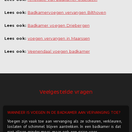
Lees ook:
Badkamervoegen vervangen Bilthoven
Lees ook:
Badkamer voegen Driebergen
Lees ook:
voegen vervangen in Maarssen
Lees ook:
Veenendaal voegen badkamer
Veelgestelde vragen
WANNEER IS VOEGEN IN DE BADKAMER AAN VERVANGING TOE?
Voegen zijn vaak toe aan vervanging als ze scheuren, verkleuren,
loslaten of schimmel blijven aantrekken. In een badkamer is dat
niet alleen minder mooi, maar ook een risico voor