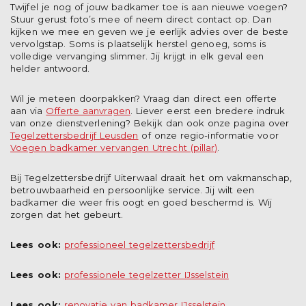
Twijfel je nog of jouw badkamer toe is aan nieuwe voegen?
Stuur gerust foto’s mee of neem direct contact op. Dan
kijken we mee en geven we je eerlijk advies over de beste
vervolgstap. Soms is plaatselijk herstel genoeg, soms is
volledige vervanging slimmer. Jij krijgt in elk geval een
helder antwoord.
Wil je meteen doorpakken? Vraag dan direct een offerte
aan via
Offerte aanvragen
. Liever eerst een bredere indruk
van onze dienstverlening? Bekijk dan ook onze pagina over
Tegelzettersbedrijf Leusden
of onze regio-informatie voor
Voegen badkamer vervangen Utrecht (pillar)
.
Bij Tegelzettersbedrijf Uiterwaal draait het om vakmanschap,
betrouwbaarheid en persoonlijke service. Jij wilt een
badkamer die weer fris oogt en goed beschermd is. Wij
zorgen dat het gebeurt.
Lees ook:
professioneel tegelzettersbedrijf
Lees ook:
professionele tegelzetter IJsselstein
Lees ook:
renovatie van badkamer IJsselstein