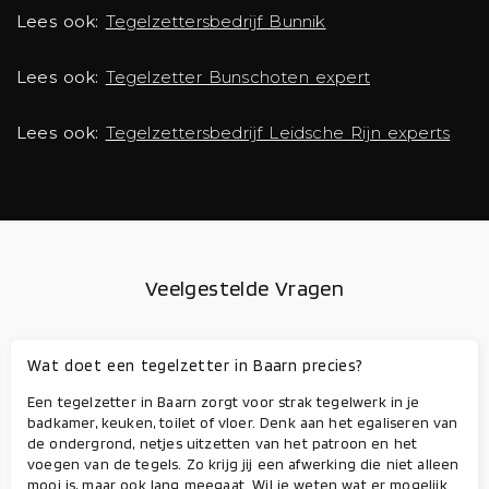
Lees ook:
Tegelzettersbedrijf Bunnik
Lees ook:
Tegelzetter Bunschoten expert
Lees ook:
Tegelzettersbedrijf Leidsche Rijn experts
Veelgestelde Vragen
Wat doet een tegelzetter in Baarn precies?
Een tegelzetter in Baarn zorgt voor strak tegelwerk in je
badkamer, keuken, toilet of vloer. Denk aan het egaliseren van
de ondergrond, netjes uitzetten van het patroon en het
voegen van de tegels. Zo krijg jij een afwerking die niet alleen
mooi is, maar ook lang meegaat. Wil je weten wat er mogelijk