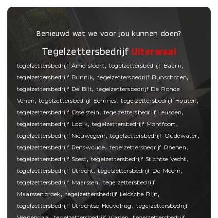
Benieuwd wat we voor jou kunnen doen?
Tegelzettersbedrijf
Uiterwaal
,
,
tegelzettersbedrijf Amersfoort
tegelzettersbedrijf Baarn
,
,
tegelzettersbedrijf Bunnik
tegelzettersbedrijf Bunschoten
,
tegelzettersbedrijf De Bilt
tegelzettersbedrijf De Ronde
,
,
,
Venen
tegelzettersbedrijf Eemnes
tegelzettersbedrijf Houten
,
,
tegelzettersbedrijf IJsselstein
tegelzettersbedrijf Leusden
,
,
tegelzettersbedrijf Lopik
tegelzettersbedrijf Montfoort
,
,
tegelzettersbedrijf Nieuwegein
tegelzettersbedrijf Oudewater
,
,
tegelzettersbedrijf Renswoude
tegelzettersbedrijf Rhenen
,
,
tegelzettersbedrijf Soest
tegelzettersbedrijf Stichtse Vecht
,
,
tegelzettersbedrijf Utrecht
tegelzettersbedrijf De Meern
,
tegelzettersbedrijf Maarssen
tegelzettersbedrijf
,
,
Maarssenbroek
tegelzettersbedrijf Leidsche Rijn
,
tegelzettersbedrijf Utrechtse Heuvelrug
tegelzettersbedrijf
,
,
Veenendaal
tegelzettersbedrijf Vianen
tegelzettersbedrijf