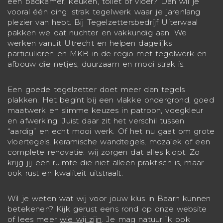
een badkamer, keuken, toilet of vloer? Dan wil je
vooral één ding: strak tegelwerk waar je jarenlang
plezier van hebt. Bij Tegelzettersbedrijf Uiterwaal
pakken we dat nuchter en vakkundig aan. We
werken vanuit Utrecht en helpen dagelijks
particulieren en MKB in de regio met tegelwerk en
afbouw die netjes, duurzaam en mooi strak is.
Een goede tegelzetter doet meer dan tegels
plakken. Het begint bij een vlakke ondergrond, goed
maatwerk en slimme keuzes in patroon, voegkleur
en afwerking. Juist daar zit het verschil tussen
“aardig” en echt mooi werk. Of het nu gaat om grote
vloertegels, keramische wandtegels, mozaïek of een
complete renovatie: wij zorgen dat alles klopt. Zo
krijg jij een ruimte die niet alleen praktisch is, maar
ook rust en kwaliteit uitstraalt.
Wil je weten wat wij voor jouw klus in Baarn kunnen
betekenen? Kijk gerust eens rond op onze website
of lees meer
wie wij zijn
. Je mag natuurlijk ook