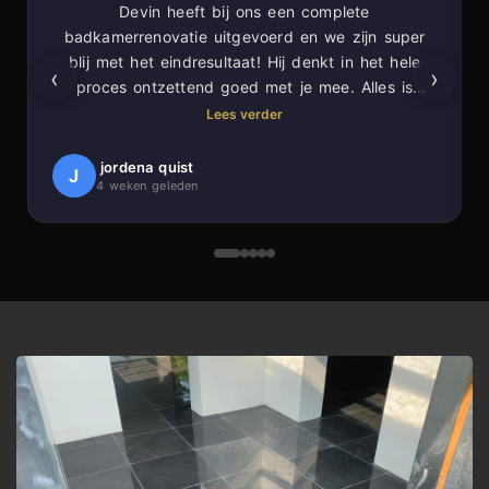
Devin heeft bij ons een complete
badkamerrenovatie uitgevoerd en we zijn super
blij met het eindresultaat! Hij denkt in het hele
‹
›
proces ontzettend goed met je mee. Alles is
prachtig in verstek gezaagd voor een super
Lees verder
strakke afwerking. Ook laat hij nog eens alles
netjes achter.
jordena quist
J
4 weken geleden
Een absolute aanrader!