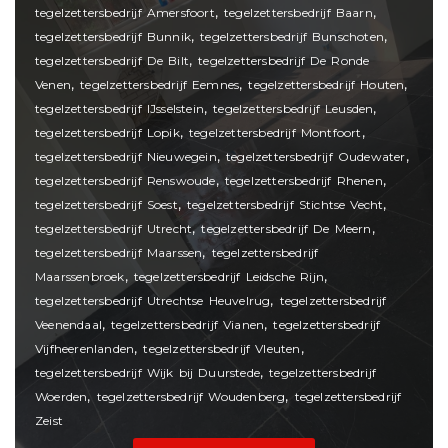
,
,
tegelzettersbedrijf Amersfoort
tegelzettersbedrijf Baarn
,
,
tegelzettersbedrijf Bunnik
tegelzettersbedrijf Bunschoten
,
tegelzettersbedrijf De Bilt
tegelzettersbedrijf De Ronde
,
,
,
Venen
tegelzettersbedrijf Eemnes
tegelzettersbedrijf Houten
,
,
tegelzettersbedrijf IJsselstein
tegelzettersbedrijf Leusden
,
,
tegelzettersbedrijf Lopik
tegelzettersbedrijf Montfoort
,
,
tegelzettersbedrijf Nieuwegein
tegelzettersbedrijf Oudewater
,
,
tegelzettersbedrijf Renswoude
tegelzettersbedrijf Rhenen
,
,
tegelzettersbedrijf Soest
tegelzettersbedrijf Stichtse Vecht
,
,
tegelzettersbedrijf Utrecht
tegelzettersbedrijf De Meern
,
tegelzettersbedrijf Maarssen
tegelzettersbedrijf
,
,
Maarssenbroek
tegelzettersbedrijf Leidsche Rijn
,
tegelzettersbedrijf Utrechtse Heuvelrug
tegelzettersbedrijf
,
,
Veenendaal
tegelzettersbedrijf Vianen
tegelzettersbedrijf
,
,
Vijfheerenlanden
tegelzettersbedrijf Vleuten
,
tegelzettersbedrijf Wijk bij Duurstede
tegelzettersbedrijf
,
,
Woerden
tegelzettersbedrijf Woudenberg
tegelzettersbedrijf
Zeist