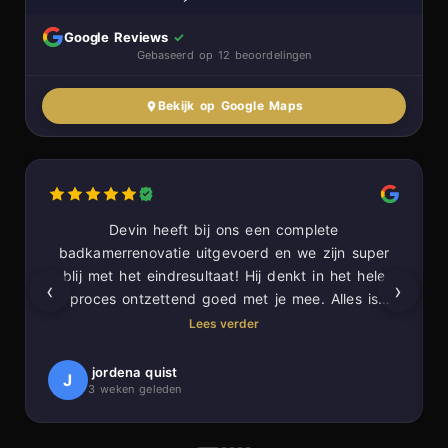
Google Reviews
✓
Gebaseerd op 12 beoordelingen
Bekijk op Google Maps
Devin heeft bij ons een complete
badkamerrenovatie uitgevoerd en we zijn super
blij met het eindresultaat! Hij denkt in het hele
‹
›
proces ontzettend goed met je mee. Alles is
prachtig in verstek gezaagd voor een super
Lees verder
strakke afwerking. Ook laat hij nog eens alles
netjes achter.
jordena quist
J
3 weken geleden
Een absolute aanrader!