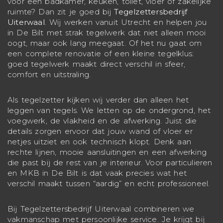
voor een badkamer, keuken, toilet, vloer of zakelijke
ruimte? Dan zit je goed bij
Tegelzettersbedrijf
Uiterwaal
. Wij werken vanuit Utrecht en helpen jou
in De Bilt met strak tegelwerk dat niet alleen mooi
oogt, maar ook lang meegaat. Of het nu gaat om
een complete renovatie of een kleine tegelklus:
goed tegelwerk maakt direct verschil in sfeer,
comfort en uitstraling.
Als tegelzetter kijken wij verder dan alleen het
leggen van tegels. We letten op de ondergrond, het
voegwerk, de vlakheid en de afwerking. Juist die
details zorgen ervoor dat jouw wand of vloer er
netjes uitziet en ook technisch klopt. Denk aan
rechte lijnen, mooie aansluitingen en een afwerking
die past bij de rest van je interieur. Voor particulieren
en MKB in De Bilt is dat vaak precies wat het
verschil maakt tussen “aardig” en echt professioneel.
Bij Tegelzettersbedrijf Uiterwaal combineren we
vakmanschap met persoonlijke service. Je krijgt bij