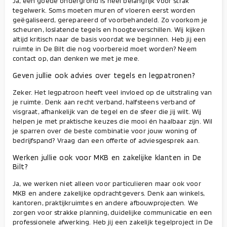
Ja, een goede ondergrond is heel belangrijk voor strak
tegelwerk. Soms moeten muren of vloeren eerst worden
geëgaliseerd, gerepareerd of voorbehandeld. Zo voorkom je
scheuren, loslatende tegels en hoogteverschillen. Wij kijken
altijd kritisch naar de basis voordat we beginnen. Heb jij een
ruimte in De Bilt die nog voorbereid moet worden? Neem
contact op, dan denken we met je mee.
Geven jullie ook advies over tegels en legpatronen?
Zeker. Het legpatroon heeft veel invloed op de uitstraling van
je ruimte. Denk aan recht verband, halfsteens verband of
visgraat, afhankelijk van de tegel en de sfeer die jij wilt. Wij
helpen je met praktische keuzes die mooi én haalbaar zijn. Wil
je sparren over de beste combinatie voor jouw woning of
bedrijfspand? Vraag dan een offerte of adviesgesprek aan.
Werken jullie ook voor MKB en zakelijke klanten in De
Bilt?
Ja, we werken niet alleen voor particulieren maar ook voor
MKB en andere zakelijke opdrachtgevers. Denk aan winkels,
kantoren, praktijkruimtes en andere afbouwprojecten. We
zorgen voor strakke planning, duidelijke communicatie en een
professionele afwerking. Heb jij een zakelijk tegelproject in De