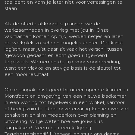
toe bent en kom je later niet voor verrassingen te
staan.
Als de offerte akkoord is, plannen we de
werkzaamheden in overleg met jou in. Onze
vakmannen komen op tijd, werken netjes en laten
de werkplek zo schoon mogelijk achter. Dat klinkt
logisch, maar juist daar zit vaak het verschil tussen
“gewoon gedaan” en echt goed uitgevoerd
tegelwerk. We nemen de tijd voor voorbereiding,
want een vlakke en stevige basis is de sleutel tot
een mooi resultaat.
Onze aanpak past goed bij uiteenlopende klanten in
Montfoort en omgeving: van een nieuwe badkamer
in een woning tot tegelwerk in een winkel, kantoor
of bedrijfsruimte. Door onze ervaring kunnen we snel
schakelen en slim meedenken over planning en
uitvoering. Wil je weten hoe we jouw klus
aanpakken? Neem dan een kijkje bij
Tegelzettersbedrijf Uiterwaal
en stuur ons daarna