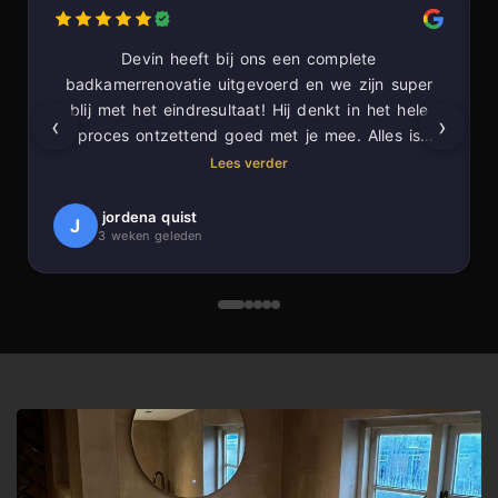
Devin heeft bij ons een complete
badkamerrenovatie uitgevoerd en we zijn super
blij met het eindresultaat! Hij denkt in het hele
‹
›
proces ontzettend goed met je mee. Alles is
prachtig in verstek gezaagd voor een super
Lees verder
strakke afwerking. Ook laat hij nog eens alles
netjes achter.
jordena quist
J
3 weken geleden
Een absolute aanrader!