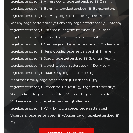
,
,
tegelzettersbedrijf Amersfoort
tegelzettersbedrijf Baarn
,
,
tegelzettersbedrijf Bunnik
tegelzettersbedrijf Bunschoten
,
tegelzettersbedrijf De Bilt
tegelzettersbedrijf De Ronde
,
,
,
Venen
tegelzettersbedrijf Eemnes
tegelzettersbedrijf Houten
,
,
tegelzettersbedrijf IJsselstein
tegelzettersbedrijf Leusden
,
,
tegelzettersbedrijf Lopik
tegelzettersbedrijf Montfoort
,
,
tegelzettersbedrijf Nieuwegein
tegelzettersbedrijf Oudewater
,
,
tegelzettersbedrijf Renswoude
tegelzettersbedrijf Rhenen
,
,
tegelzettersbedrijf Soest
tegelzettersbedrijf Stichtse Vecht
,
,
tegelzettersbedrijf Utrecht
tegelzettersbedrijf De Meern
,
tegelzettersbedrijf Maarssen
tegelzettersbedrijf
,
,
Maarssenbroek
tegelzettersbedrijf Leidsche Rijn
,
tegelzettersbedrijf Utrechtse Heuvelrug
tegelzettersbedrijf
,
,
Veenendaal
tegelzettersbedrijf Vianen
tegelzettersbedrijf
,
,
Vijfheerenlanden
tegelzettersbedrijf Vleuten
,
tegelzettersbedrijf Wijk bij Duurstede
tegelzettersbedrijf
,
,
Woerden
tegelzettersbedrijf Woudenberg
tegelzettersbedrijf
Zeist